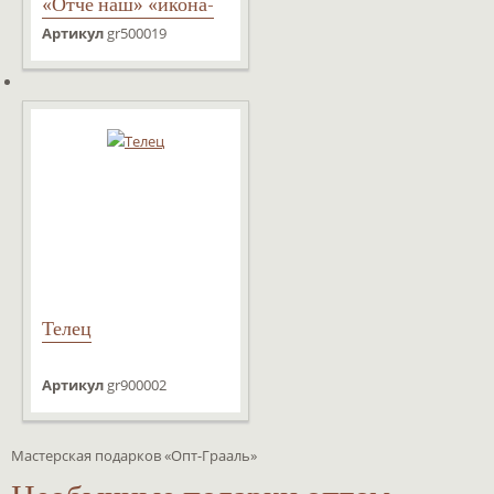
«Отче наш» «икона-
книга»
Артикул
gr500019
Телец
Артикул
gr900002
Мастерская подарков «Опт-Грааль»