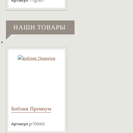
3D
Артикул
11-gr001
НАШИ ТОВАРЫ
Библия. Премиум
Артикул
gr700002