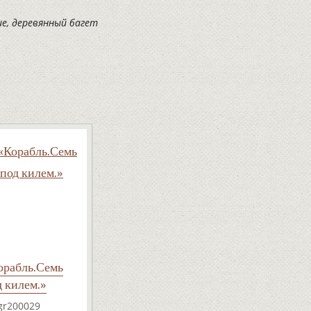
ие, деревянный багет
орабль.Семь
д килем.»
gr200029