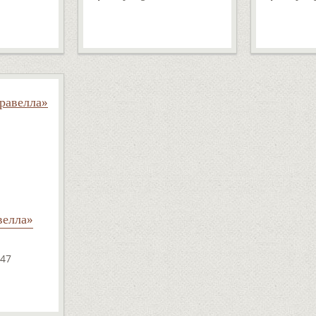
велла»
47