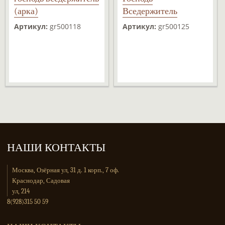
(арка)
Вседержитель
(ростовой арка)
Артикул:
gr500118
Артикул:
gr500125
НАШИ КОНТАКТЫ
Москва, Озёрная ул, 31 д. 1 корп., 7 оф.
Краснодар, Садовая
ул, 214
8(928)315 50 59