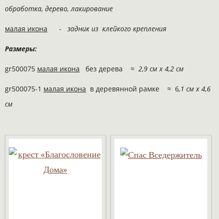
обработка,
дерево, лакирование
малая икона
-
задник из клейкого крепления
Размеры:
gr500075
малая икона
без дерева ≈
2,9 см х 4,2 см
gr500075-1
​малая икона
в деревянной рамке ≈ 6
,1 см х 4,6
см